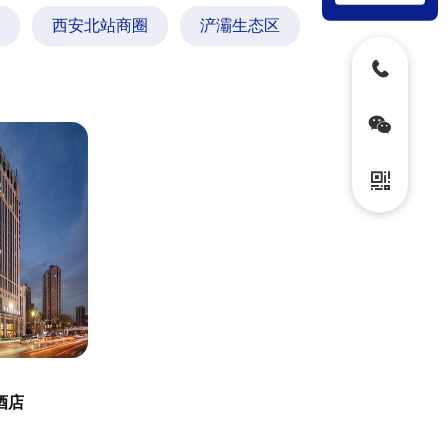
西安北站商圈
浐灞生态区
酒店