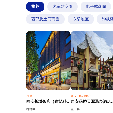
推荐
火车站商圈
电子城商圈
西部及土门商圈
东部地区
钟鼓
其他
会议 | 培训中心
西安长城饭店（建筑科技大学李家村地铁站店）
西安汤峪天潭温泉
碑林区
蓝田县