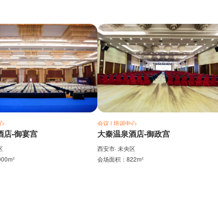
心
会议 | 培训中心
酒店-御宴宫
大秦温泉酒店-御政宫
区
西安市· 未央区
00m²
会场面积：822m²