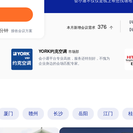
会小通不仅仅是线上帮您找场地
【
【
376
本月新增会议需求
个
5分钟
接收会议方案
【
YORK约克空调
市场部
【
会小通平台专业高效，服务还特别好，不愧为
企业身边的会场匹配专家。
【
【
【
【
厦门
赣州
长沙
岳阳
江门
桂
【