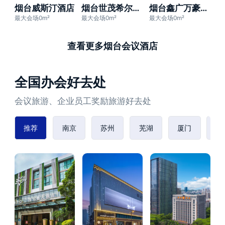
烟台威斯汀酒店
烟台世茂希尔顿酒店
烟台鑫广万豪酒店
最大会场0m²
最大会场0m²
最大会场0m²
查看更多烟台会议酒店
全国办会好去处
会议旅游、企业员工奖励旅游好去处
推荐
南京
苏州
芜湖
厦门
赣