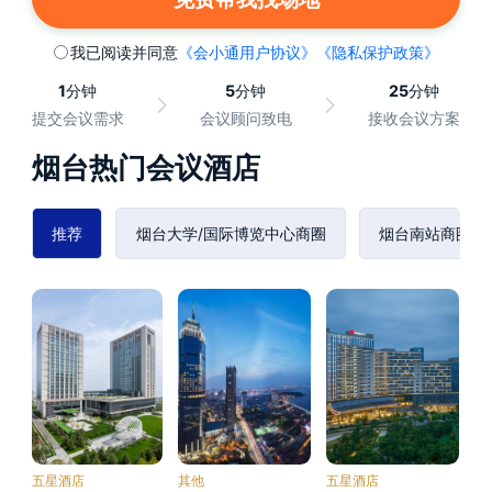
我已阅读并同意
《会小通用户协议》
《隐私保护政策》
1
分钟
5
分钟
25
分钟
提交会议需求
会议顾问致电
接收会议方案
烟台热门会议酒店
推荐
烟台大学/国际博览中心商圈
烟台南站商圈
五星酒店
其他
五星酒店