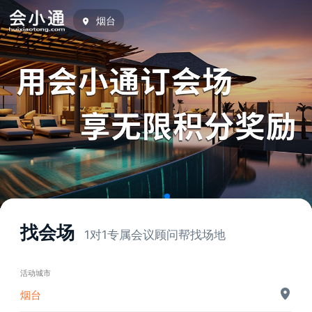
烟台
找会场
1对1专属会议顾问帮找场地
活动城市
烟台