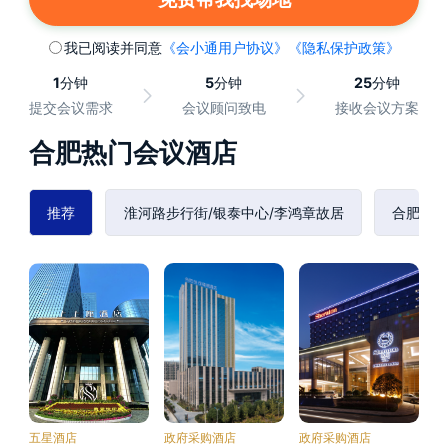
我已阅读并同意
《会小通用户协议》
《隐私保护政策》
1
分钟
5
分钟
25
分钟
提交会议需求
会议顾问致电
接收会议方案
合肥热门会议酒店
推荐
淮河路步行街/银泰中心/李鸿章故居
合肥南
五星酒店
政府采购酒店
政府采购酒店