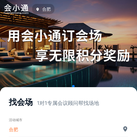
合肥
找会场
1对1专属会议顾问帮找场地
活动城市
合肥