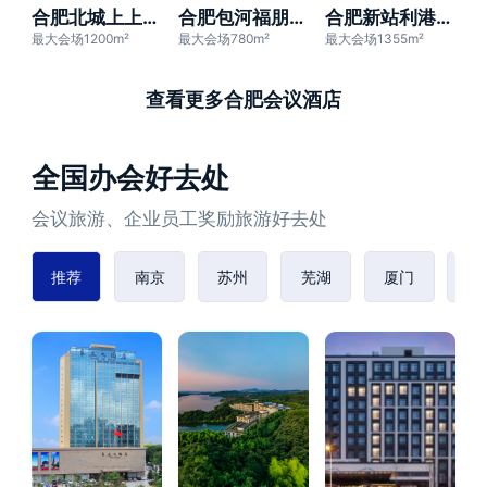
合肥北城上上座酒店
合肥包河福朋喜来登酒店
合肥新站利港喜来登酒店
最大会场1200m²
最大会场780m²
最大会场1355m²
查看更多合肥会议酒店
全国办会好去处
会议旅游、企业员工奖励旅游好去处
推荐
南京
苏州
芜湖
厦门
赣