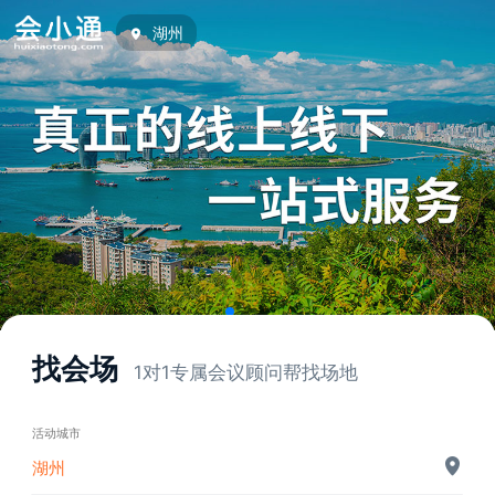
湖州
找会场
1对1专属会议顾问帮找场地
活动城市
湖州