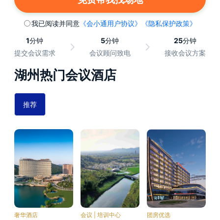
我已阅读并同意
《会小通用户协议》
《隐私保护政策》
1
分钟
5
分钟
25
分钟
提交会议需求
会议顾问致电
接收会议方案
湖州热门会议酒店
推荐
奢华酒店
会议 | 培训中心
团房优选