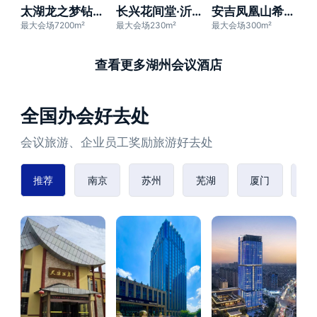
太湖龙之梦钻石酒店
长兴花间堂·沂水
安吉凤凰山希尔顿花园酒店
最大会场7200m²
最大会场230m²
最大会场300m²
查看更多湖州会议酒店
全国办会好去处
会议旅游、企业员工奖励旅游好去处
推荐
南京
苏州
芜湖
厦门
赣