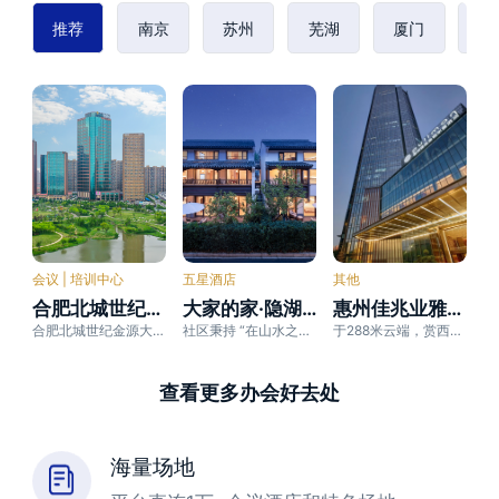
推荐
南京
苏州
芜湖
厦门
赣
会议 | 培训中心
五星酒店
其他
合肥北城世纪金源大饭店
大家的家·隐湖云舍旅居社区
惠州佳兆业雅高铂尔曼酒店
合肥北城世纪金源大饭店属于世纪金源集团旗下第18家按照五星级标准兴建集“豪华住宿、珍馐美食、专 业会
社区秉持 “在山水之间，离红尘不远” 的理念 ，项目采用 “分散酒店” 模式打造。
于288米云端，赏西湖法式浪漫
查看更多办会好去处
海量场地