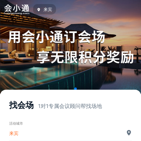
来宾
找会场
1对1专属会议顾问帮找场地
活动城市
来宾