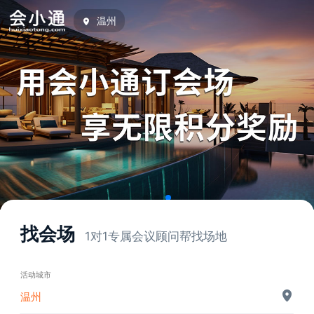
温州
找会场
1对1专属会议顾问帮找场地
活动城市
温州