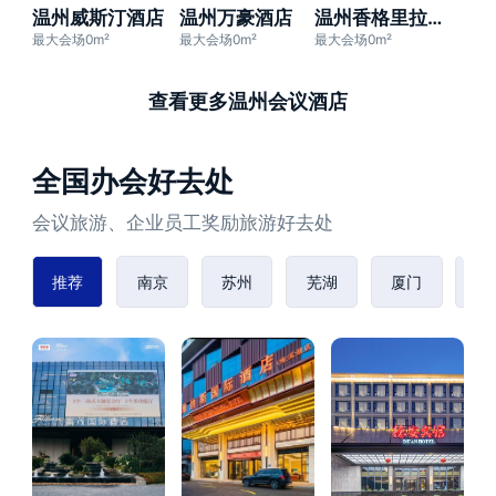
温州威斯汀酒店
温州万豪酒店
温州香格里拉大酒店
最大会场0m²
最大会场0m²
最大会场0m²
查看更多温州会议酒店
全国办会好去处
会议旅游、企业员工奖励旅游好去处
推荐
南京
苏州
芜湖
厦门
赣